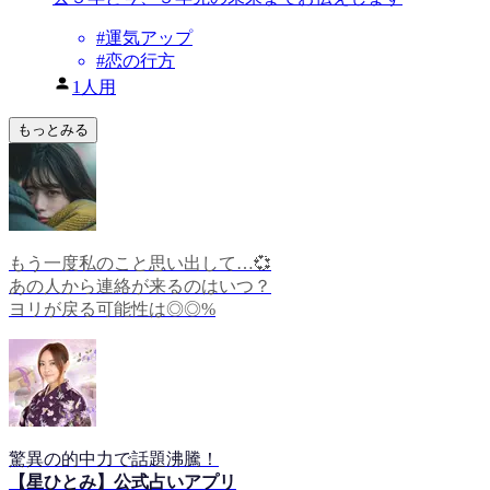
#
運気アップ
#
恋の行方
1人用
もっとみる
もう一度私のこと思い出して…💞
あの人から連絡が来るのはいつ？
ヨリが戻る可能性は◎◎%
驚異の的中力で話題沸騰！
【星ひとみ】公式占いアプリ