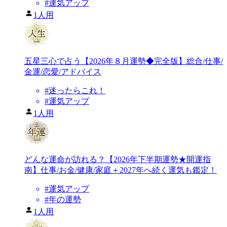
#
運気アップ
1人用
五星三心で占う【2026年８月運勢◆完全版】総合/仕事/
金運/恋愛/アドバイス
#
迷ったらこれ！
#
運気アップ
1人用
どんな運命が訪れる？【2026年下半期運勢★開運指
南】仕事/お金/健康/家庭＋2027年へ続く運気も鑑定！
#
運気アップ
#
年の運勢
1人用