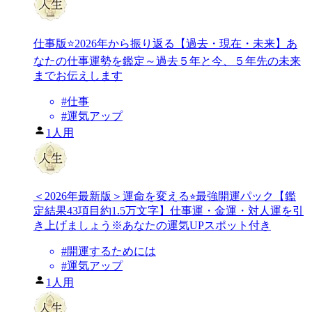
仕事版⭐️2026年から振り返る【過去・現在・未来】あ
なたの仕事運勢を鑑定～過去５年と今、５年先の未来
までお伝えします
#
仕事
#
運気アップ
1人用
＜2026年最新版＞運命を変える⭐︎最強開運パック【鑑
定結果43項目約1.5万文字】仕事運・金運・対人運を引
き上げましょう※あなたの運気UPスポット付き
#
開運するためには
#
運気アップ
1人用