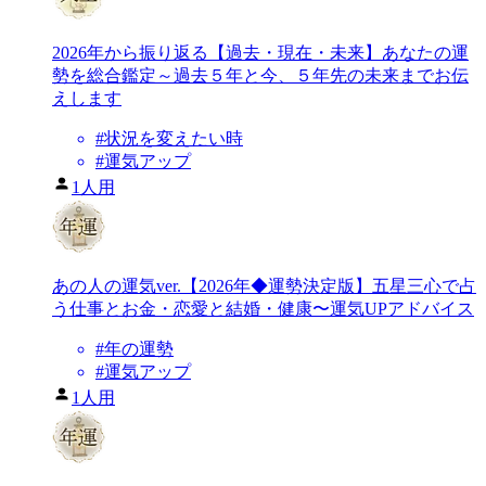
2026年から振り返る【過去・現在・未来】あなたの運
勢を総合鑑定～過去５年と今、５年先の未来までお伝
えします
#
状況を変えたい時
#
運気アップ
1人用
あの人の運気ver.【2026年◆運勢決定版】五星三心で占
う仕事とお金・恋愛と結婚・健康〜運気UPアドバイス
#
年の運勢
#
運気アップ
1人用