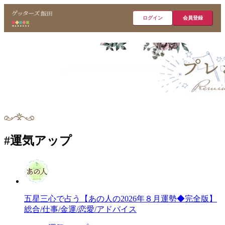
ログイン
会員登録
#運気アップ
五星三心で占う【あの人の2026年８月運勢◆完全版】
総合/仕事/金運/恋愛/アドバイス