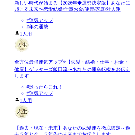
新しい時代が始まる【2026年◆運勢決定版】あなたに
起こる未来〜恋愛結婚/仕事お金/健康/家庭/対人運
#
運気アップ
#
年の運勢
1人用
全方位最強運気アップ⭐️【恋愛・結婚・仕事・お金・
健康】ゲッターズ飯田流〜あなたの運命転機をお伝え
します
#
迷ったらこれ！
#
運気アップ
1人用
【過去・現在・未来】あなたの恋愛運を徹底鑑定～過
去５年と今、５年先の未来までお伝えします