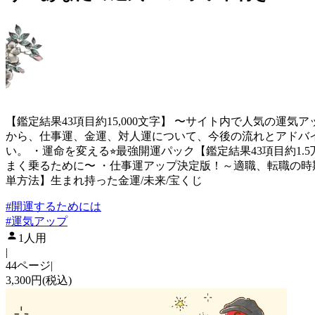
【鑑定結果43項目約15,000文字】 〜サイト内で人気の運気ア
から、仕事運、金運、対人運について、今後の流れとアドバイ
い。 ・運命を変える⭐︎最強開運パック【鑑定結果43項目約
まく乗るために〜 ・仕事運アップ決定版！～適職、転職の時
単方法】生まれ持った金運/未来/宝くじ
#
開運するためには
#
運気アップ
1人用
|
44ページ
|
3,300円(税込)