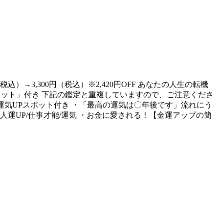
）→3,300円（税込）※2,420円OFF あなたの人生の転機
ポット」付き 下記の鑑定と重複していますので、ご注意くださ
の運気UPスポット付き ・「最高の運気は〇年後です」流れにう
運UP/仕事才能/運気 ・お金に愛される！【金運アップの簡