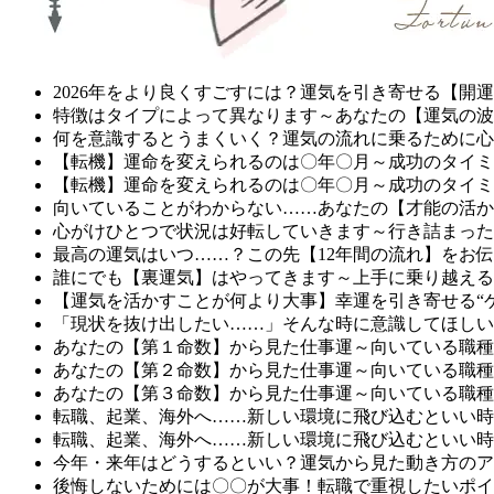
2026年をより良くすごすには？運気を引き寄せる【開
特徴はタイプによって異なります～あなたの【運気の波
何を意識するとうまくいく？運気の流れに乗るために心
【転機】運命を変えられるのは〇年〇月～成功のタイミ
【転機】運命を変えられるのは〇年〇月～成功のタイミ
向いていることがわからない……あなたの【才能の活か
心がけひとつで状況は好転していきます～行き詰まった
最高の運気はいつ……？この先【12年間の流れ】をお
誰にでも【裏運気】はやってきます～上手に乗り越える
【運気を活かすことが何より大事】幸運を引き寄せる“
「現状を抜け出したい……」そんな時に意識してほしい
あなたの【第１命数】から見た仕事運～向いている職種
あなたの【第２命数】から見た仕事運～向いている職種
あなたの【第３命数】から見た仕事運～向いている職種
転職、起業、海外へ……新しい環境に飛び込むといい時
転職、起業、海外へ……新しい環境に飛び込むといい時
今年・来年はどうするといい？運気から見た動き方のア
後悔しないためには〇〇が大事！転職で重視したいポイ