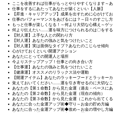
ここを改善すれば仕事がもっとやりやすくなります～あ
仕事をするにあたってあなたが築くといい【人脈】
【昇進・キャリアアップ】成果を出すために心がけてお
仕事のパフォーマンスをあげるには？～日々のすごし方
もっと仕事が楽しくなる！～何より大切な心構え～ゲッ
何より伝えたい……運を味方につけられるのは〇をする
【対人運】上手な人との関わり方
【対人運】あなたの強みと気をつけたいこと
【対人運】実は面倒なタイプ？あなたのこじらせ傾向
心がけておくといい開運アクション
あなたにとっての開運人と場所
今よりステップアップ！仕事との向き合い方
【仕事運】あなたの強みと気をつけたいこと
【健康運】オススメのリラックス法や運動
【開運アイテム】あなたのラッキーフードとラッキーカ
覚えておいてください……運を引き寄せるのに大切なこ
あなたの【第１命数】から見た金運（過去・ベースにあ
あなたの【第２命数】から見た金運（現在の傾向）
あなたの【第３命数】から見た金運（これから出てくる
あなたに合った金運アップ術◆守り～お金の貯め方編
あなたに合った金運アップ術◆攻め～お金の増やし方編