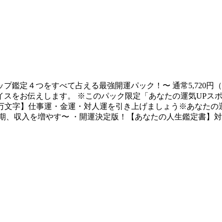
ップ鑑定４つをすべて占える最強開運パック！〜 通常5,720円（税込
スをお伝えします。 ※このパック限定「あなたの運気UPス
1.5万文字】仕事運・金運・対人運を引き上げましょう※あなた
期、収入を増やす〜 ・開運決定版！【あなたの人生鑑定書】対人