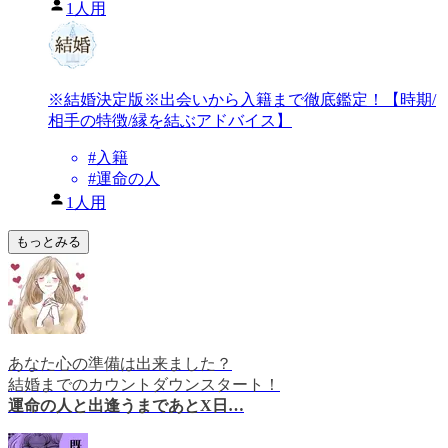
1人用
※結婚決定版※出会いから入籍まで徹底鑑定！【時期/
相手の特徴/縁を結ぶアドバイス】
#
入籍
#
運命の人
1人用
もっとみる
あなた心の準備は出来ました？
結婚までのカウントダウンスタート！
運命の人と出逢うまであとX日…