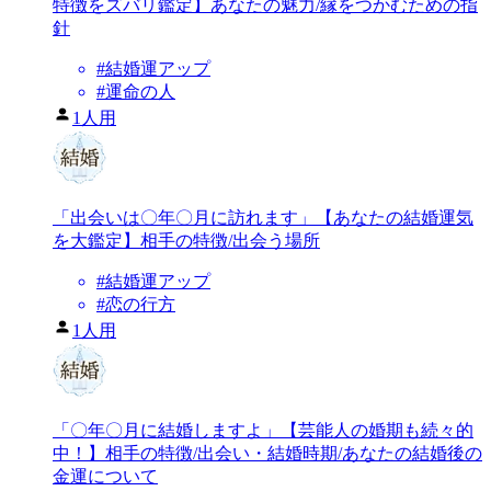
特徴をズバリ鑑定】あなたの魅力/縁をつかむための指
針
#
結婚運アップ
#
運命の人
1人用
「出会いは〇年〇月に訪れます」【あなたの結婚運気
を大鑑定】相手の特徴/出会う場所
#
結婚運アップ
#
恋の行方
1人用
「〇年〇月に結婚しますよ」【芸能人の婚期も続々的
中！】相手の特徴/出会い・結婚時期/あなたの結婚後の
金運について