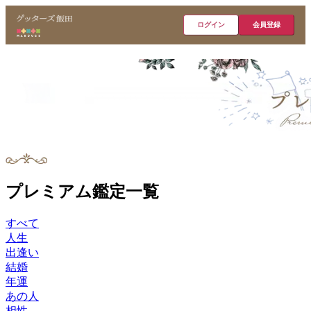
ログイン
会員登録
プレミアム鑑定一覧
すべて
人生
出逢い
結婚
年運
あの人
相性