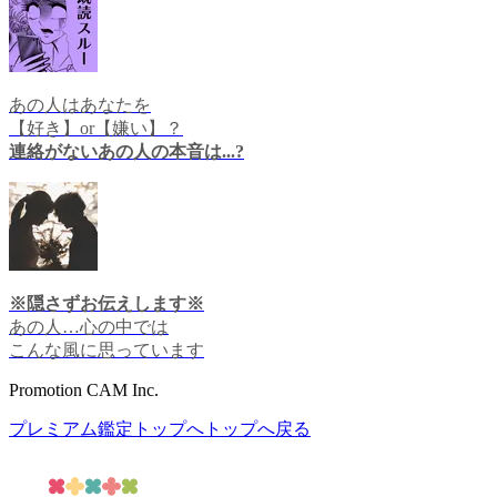
あの人はあなたを
【好き】or【嫌い】？
連絡がないあの人の本音は...?
※隠さずお伝えします※
あの人…心の中では
こんな風に思っています
Promotion CAM Inc.
プレミアム鑑定トップへ
トップへ戻る