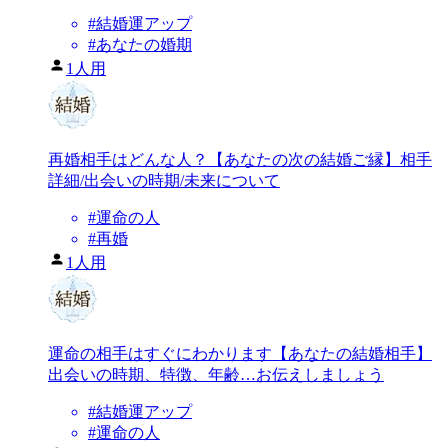
#
結婚運アップ
#
あなたの婚期
1人用
再婚相手はどんな人？【あなたの次の結婚ご縁】相手
詳細/出会いの時期/未来について
#
運命の人
#
再婚
1人用
運命の相手はすぐにわかります【あなたの結婚相手】
出会いの時期、特徴、年齢…お伝えしましょう
#
結婚運アップ
#
運命の人