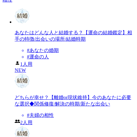
あなたはどんな人と結婚する？【運命の結婚鑑定】相
手の特徴/出会いの場所/結婚時期
#
あなたの婚期
#
運命の人
1人用
NEW
どちらが幸せ？【離婚or現状維持】今のあなたに必要
な選択◆関係修復/解決の時期/新たな出会い
#
夫婦の相性
2人用