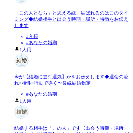
「この人となら」と思える縁、結ばれるのはこのタイ
ミング◆結婚相手と出会う時期・場所・特徴をお伝え
します
#
入籍
#
あなたの婚期
1人用
今が【結婚に進む運気】かをお伝えします◆運命の流
れ×相性×行動で導く〜良縁結婚鑑定
#
あなたの婚期
1人用
結婚する相手は「この人」です【出会う時期・場所・