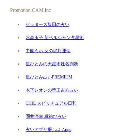
Promotion CAM.Inc
ゲッターズ飯田の占い
水晶玉子 新ペルシャン占星術
中園ミホ 女の絶対運命
星ひとみの天星術姓名判断
星ひとみ占いPREMIUM
木下レオンの帝王吉方占い
CHIE スピリチュアル日和
岡井浄幸 縁結び占い
占いアプリ探しは.Apps