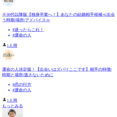
※30代以降版【独身卒業へ！】あなたの結婚相手候補≪出会
う時期/場所/アドバイス≫
#
迷ったらこれ！
#
運命の人
1人用
運命の人決定版！【出会いはズバリここです】相手の特徴/
時期と場所/逃さないために
#
恋の行方
#
運命の人
1人用
もっとみる