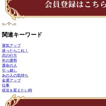
関連キーワード
運気アップ
迷ったらこれ！
恋の行方
年の運勢
運命の人
引っ越し
あの人の気持ち
金運アップ
仕事
状況を変えたい時