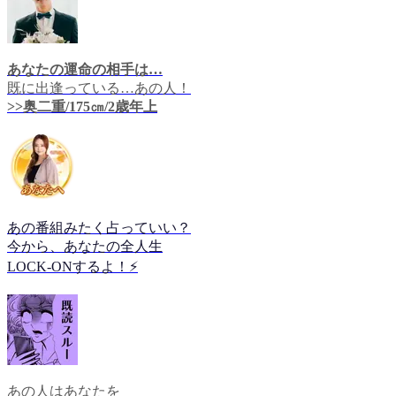
あなたの運命の相手は…
既に出逢っている…あの人！
>>奥二重/175㎝/2歳年上
あの番組みたく占っていい？
今から、あなたの全人生
LOCK-ONするよ！⚡️
あの人はあなたを