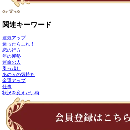
関連キーワード
運気アップ
迷ったらこれ！
恋の行方
年の運勢
運命の人
引っ越し
あの人の気持ち
金運アップ
仕事
状況を変えたい時