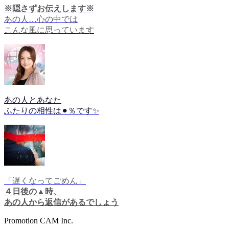
※隠さずお伝えします※
あの人…心の中では
こんな風に思っています
あの人とあなた
ふたりの相性は⚫︎％です✨
「遅くなってごめん」
４日後の▲時、
あの人から返信があるでしょう
Promotion CAM Inc.