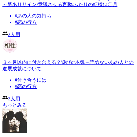
～脈ありサイン/意識させる言動/ふたりの転機は〇月
#
あの人の気持ち
#
恋の行方
2人用
３ヶ月以内に付き合える？遊びor本気～読めないあの人との
進展成就について
#
付き合うには
#
恋の行方
2人用
もっとみる