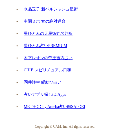
水晶玉子 新ペルシャン占星術
中園ミホ 女の絶対運命
星ひとみの天星術姓名判断
星ひとみ占いPREMIUM
木下レオンの帝王吉方占い
CHIE スピリチュアル日和
岡井浄幸 縁結び占い
占いアプリ探しは.Apps
METHOD by Ameba占い館SATORI
Copyright © CAM, Inc. All rights reserved.