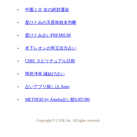
中園ミホ 女の絶対運命
星ひとみの天星術姓名判断
星ひとみ占いPREMIUM
木下レオンの帝王吉方占い
CHIE スピリチュアル日和
岡井浄幸 縁結び占い
占いアプリ探しは.Apps
METHOD by Ameba占い館SATORI
Copyright © CAM, Inc. All rights reserved.