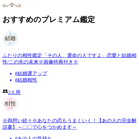
おすすめのプレミアム鑑定
ふたりの相性鑑定「その人、運命の人ですよ」恋愛と結婚相
性/この先の未来※画像特典付き※
#
結婚運アップ
#
結婚相性
2人用
※両想い続々※あなたの恋もうまくいく！【あの人の完全解
説書】～〇〇で心をつかめます～
#
あの人の気持ち