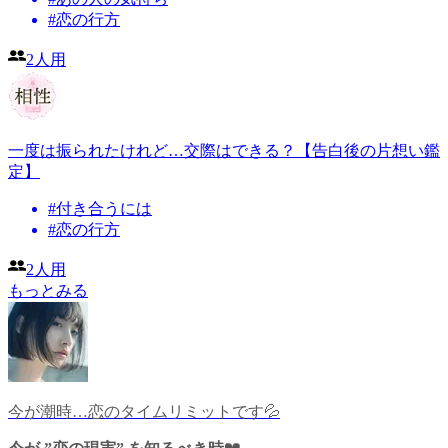
#
恋の行方
2人用
一度は振られたけれど…交際はできる？【告白後の片想い鑑
定】
#
付き合うには
#
恋の行方
2人用
もっとみる
今が潮時…恋のタイムリミットです💦