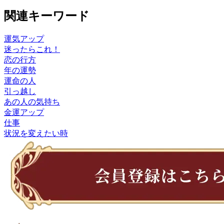
関連キーワード
運気アップ
迷ったらこれ！
恋の行方
年の運勢
運命の人
引っ越し
あの人の気持ち
金運アップ
仕事
状況を変えたい時