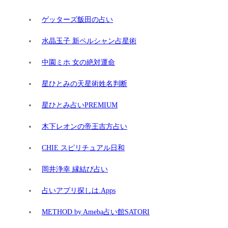
ゲッターズ飯田の占い
水晶玉子 新ペルシャン占星術
中園ミホ 女の絶対運命
星ひとみの天星術姓名判断
星ひとみ占いPREMIUM
木下レオンの帝王吉方占い
CHIE スピリチュアル日和
岡井浄幸 縁結び占い
占いアプリ探しは.Apps
METHOD by Ameba占い館SATORI