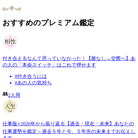
おすすめのプレミアム鑑定
付き合えるなんて思っていなかった！【脈なし→交際へ】あ
の人の「本命スイッチ」はこれで押せます
#
付き合うには
#
あの人の気持ち
2人用
仕事版⭐️2026年から振り返る【過去・現在・未来】あなたの
仕事運勢を鑑定～過去５年と今、５年先の未来までお伝えし
ます