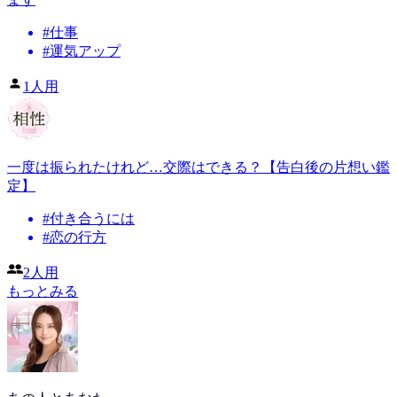
#
仕事
#
運気アップ
1人用
一度は振られたけれど…交際はできる？【告白後の片想い鑑
定】
#
付き合うには
#
恋の行方
2人用
もっとみる