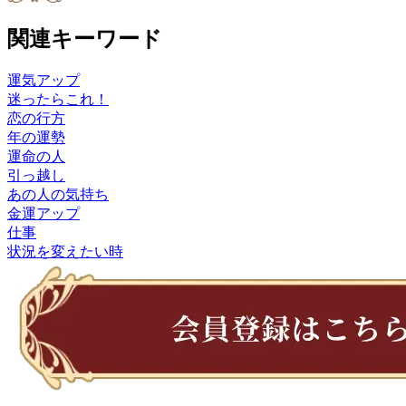
関連キーワード
運気アップ
迷ったらこれ！
恋の行方
年の運勢
運命の人
引っ越し
あの人の気持ち
金運アップ
仕事
状況を変えたい時