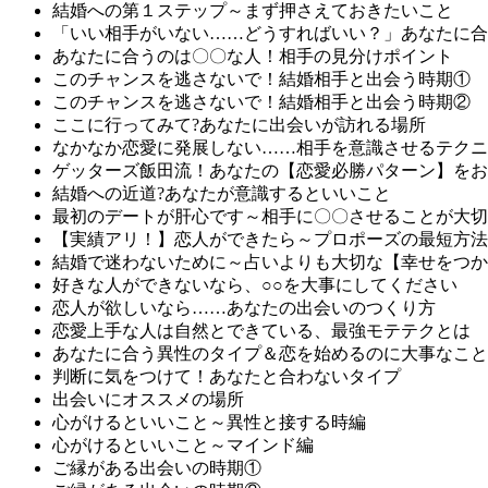
結婚への第１ステップ～まず押さえておきたいこと
「いい相手がいない……どうすればいい？」あなたに合
あなたに合うのは〇〇な人！相手の見分けポイント
このチャンスを逃さないで！結婚相手と出会う時期①
このチャンスを逃さないで！結婚相手と出会う時期②
ここに行ってみて?あなたに出会いが訪れる場所
なかなか恋愛に発展しない……相手を意識させるテクニ
ゲッターズ飯田流！あなたの【恋愛必勝パターン】をお
結婚への近道?あなたが意識するといいこと
最初のデートが肝心です～相手に〇〇させることが大切
【実績アリ！】恋人ができたら～プロポーズの最短方法
結婚で迷わないために～占いよりも大切な【幸せをつか
好きな人ができないなら、○○を大事にしてください
恋人が欲しいなら……あなたの出会いのつくり方
恋愛上手な人は自然とできている、最強モテテクとは
あなたに合う異性のタイプ＆恋を始めるのに大事なこと
判断に気をつけて！あなたと合わないタイプ
出会いにオススメの場所
心がけるといいこと～異性と接する時編
心がけるといいこと～マインド編
ご縁がある出会いの時期①