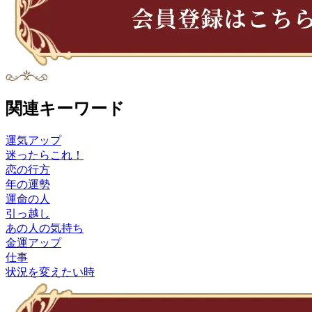
関連キーワード
運気アップ
迷ったらこれ！
恋の行方
年の運勢
運命の人
引っ越し
あの人の気持ち
金運アップ
仕事
状況を変えたい時