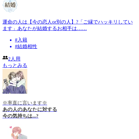
運命の人は【今の恋人or別の人】?「ご縁でハッキリしてい
ます」あなたが結婚するお相手は……
#
入籍
#
結婚相性
2人用
もっとみる
※率直に言います※
あの人のあなたに対する
今の気持ちは...?