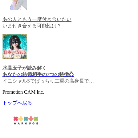
あの人ともう一度付き合いたい
いま付き合える可能性は？
水晶玉子が読み解く
あなたの結婚相手の7つの特徴💍
イニシャルSでぱっちり二重の高身長で…
Promotion CAM Inc.
トップへ戻る