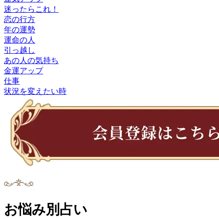
迷ったらこれ！
恋の行方
年の運勢
運命の人
引っ越し
あの人の気持ち
金運アップ
仕事
状況を変えたい時
お悩み別占い