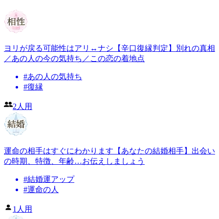
ヨリが戻る可能性はアリ↔︎ナシ【辛口復縁判定】別れの真相
／あの人の今の気持ち／この恋の着地点
#
あの人の気持ち
#
復縁
2人用
運命の相手はすぐにわかります【あなたの結婚相手】出会い
の時期、特徴、年齢…お伝えしましょう
#
結婚運アップ
#
運命の人
1人用