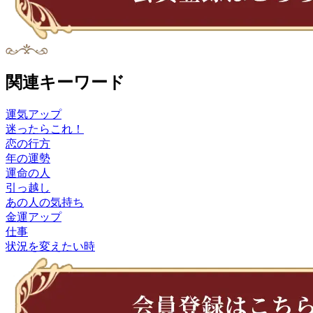
関連キーワード
運気アップ
迷ったらこれ！
恋の行方
年の運勢
運命の人
引っ越し
あの人の気持ち
金運アップ
仕事
状況を変えたい時