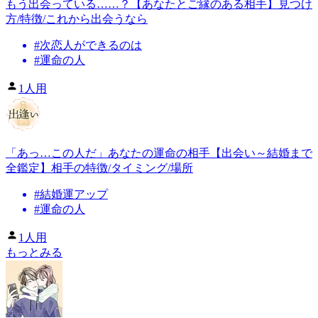
もう出会っている……？【あなたとご縁のある相手】見つけ
方/特徴/これから出会うなら
#
次恋人ができるのは
#
運命の人
1人用
「あっ…この人だ」あなたの運命の相手【出会い～結婚まで
全鑑定】相手の特徴/タイミング/場所
#
結婚運アップ
#
運命の人
1人用
もっとみる