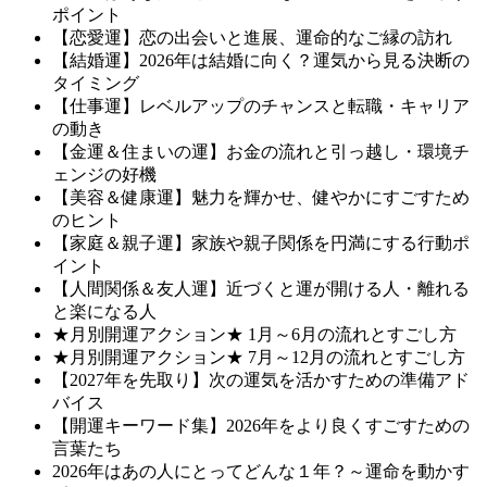
ポイント
【恋愛運】恋の出会いと進展、運命的なご縁の訪れ
【結婚運】2026年は結婚に向く？運気から見る決断の
タイミング
【仕事運】レベルアップのチャンスと転職・キャリア
の動き
【金運＆住まいの運】お金の流れと引っ越し・環境チ
ェンジの好機
【美容＆健康運】魅力を輝かせ、健やかにすごすため
のヒント
【家庭＆親子運】家族や親子関係を円満にする行動ポ
イント
【人間関係＆友人運】近づくと運が開ける人・離れる
と楽になる人
★月別開運アクション★ 1月～6月の流れとすごし方
★月別開運アクション★ 7月～12月の流れとすごし方
【2027年を先取り】次の運気を活かすための準備アド
バイス
【開運キーワード集】2026年をより良くすごすための
言葉たち
2026年はあの人にとってどんな１年？～運命を動かす