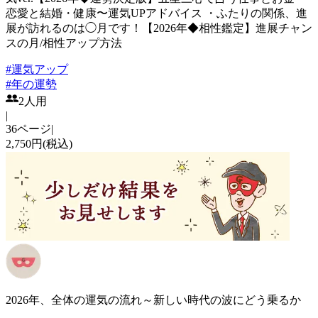
恋愛と結婚・健康〜運気UPアドバイス ・ふたりの関係、進
展が訪れるのは◯月です！【2026年◆相性鑑定】進展チャン
スの月/相性アップ方法
#
運気アップ
#
年の運勢
2人用
|
36ページ
|
2,750円(税込)
2026年、全体の運気の流れ～新しい時代の波にどう乗るか