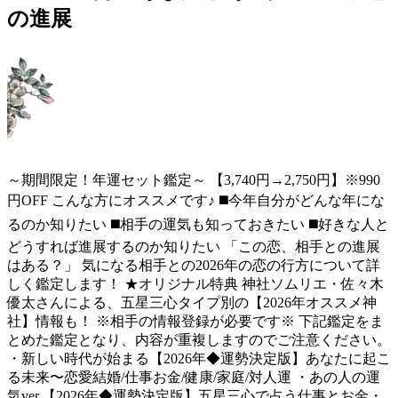
の進展
～期間限定！年運セット鑑定～ 【3,740円→2,750円】※990
円OFF こんな方にオススメです♪ ◼️今年自分がどんな年にな
るのか知りたい ◼️相手の運気も知っておきたい ◼️好きな人と
どうすれば進展するのか知りたい 「この恋、相手との進展
はある？」 気になる相手との2026年の恋の行方について詳
しく鑑定します！ ★オリジナル特典 神社ソムリエ・佐々木
優太さんによる、五星三心タイプ別の【2026年オススメ神
社】情報も！ ※相手の情報登録が必要です※ 下記鑑定をま
とめた鑑定となり、内容が重複しますのでご注意ください。
・新しい時代が始まる【2026年◆運勢決定版】あなたに起こ
る未来〜恋愛結婚/仕事お金/健康/家庭/対人運 ・あの人の運
気ver.【2026年◆運勢決定版】五星三心で占う仕事とお金・