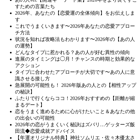
すための言葉たち
2026年、あなたの【恋愛運の全体傾向】をお伝えしま
す
これでうまくいきます〜2026年あなたの恋愛アプロー
チ方法
状況を知れば攻略法もわかります〜2026年の【あの人
の運勢】
どんなタイプに惹かれる？あの人が好む異性の傾向
進展のタイミングは◯月！チャンスの時期と効果的な
アクション
タイプに合わせたアプローチが大切です〜あの人に意
識させる接し方
急展開の可能性も！ 2026年版あの人との【相性アップ
の秘訣】
ふたりで行くならココ！2026年おすすめの【距離が縮
まるデート】
恋をうまく進めるために心がけたいこと＆あなたの他
の出会いの可能性
2026年の恋がうまくいく秘訣はズバリ…ゲッターズ飯
田流◆恋愛成就アドバイス
【年運オリジナル特典】神社ソムリエ・佐々木優太さ