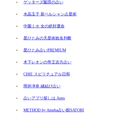
ゲッターズ飯田の占い
水晶玉子 新ペルシャン占星術
中園ミホ 女の絶対運命
星ひとみの天星術姓名判断
星ひとみ占いPREMIUM
木下レオンの帝王吉方占い
CHIE スピリチュアル日和
岡井浄幸 縁結び占い
占いアプリ探しは.Apps
METHOD by Ameba占い館SATORI