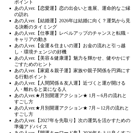
ポイント
あの人ver.【恋愛運】恋の出会いと進展、運命的なご縁
の訪れ
あの人ver.【結婚運】2026年は結婚に向く？運気から見
る決断のタイミング
あの人ver.【仕事運】レベルアップのチャンスと転職・
キャリアの動き
あの人ver.【金運＆住まいの運】お金の流れと引っ越
し・環境チェンジの好機
あの人ver.【美容＆健康運】魅力を輝かせ、健やかにす
ごすためのヒント
あの人ver.【家庭＆親子運】家族や親子関係を円満にす
る行動ポイント
あの人ver.【人間関係＆友人運】近づくと運が開ける
人・離れると楽になる人
あの人ver.★月別開運アクション★ 1月～6月の流れと
すごし方
あの人ver.★月別開運アクション★ 7月～12月の流れと
すごし方
あの人ver.【2027年を先取り】次の運気を活かすための
準備アドバイス
あの人ver.【開運キーワード集】2026年をより良くすご