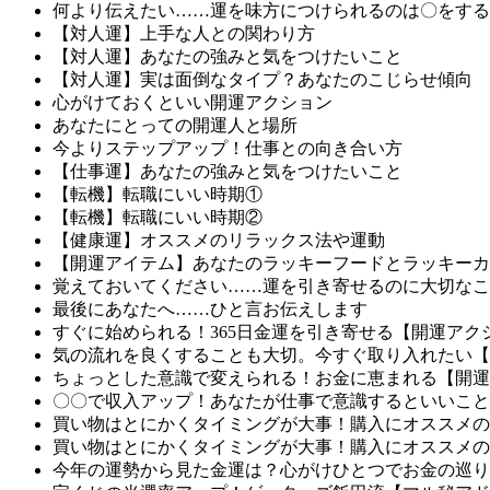
何より伝えたい……運を味方につけられるのは〇をする
【対人運】上手な人との関わり方
【対人運】あなたの強みと気をつけたいこと
【対人運】実は面倒なタイプ？あなたのこじらせ傾向
心がけておくといい開運アクション
あなたにとっての開運人と場所
今よりステップアップ！仕事との向き合い方
【仕事運】あなたの強みと気をつけたいこと
【転機】転職にいい時期①
【転機】転職にいい時期②
【健康運】オススメのリラックス法や運動
【開運アイテム】あなたのラッキーフードとラッキーカ
覚えておいてください……運を引き寄せるのに大切なこ
最後にあなたへ……ひと言お伝えします
すぐに始められる！365日金運を引き寄せる【開運アク
気の流れを良くすることも大切。今すぐ取り入れたい【
ちょっとした意識で変えられる！お金に恵まれる【開運
〇〇で収入アップ！あなたが仕事で意識するといいこと
買い物はとにかくタイミングが大事！購入にオススメの
買い物はとにかくタイミングが大事！購入にオススメの
今年の運勢から見た金運は？心がけひとつでお金の巡り