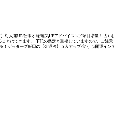
】対人運UP/仕事才能/運気UPアドバイス”に9項目増量！ 占
ことはできます。 下記の鑑定と重複していますので、ご注意
上がる！ゲッターズ飯田の【金運占】収入アップ/宝くじ/開運イン