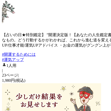
【占いの日★特別鑑定】 ”開運決定版！【あなたの人生鑑定書
なもの。どう行動するかがわかれば、これから進む道を変える
UP/仕事才能/運気UPアドバイス ・お金の運気がグングン
#
開運するためには
#
運気アップ
1人用
|
23ページ
|
1,980円(税込)