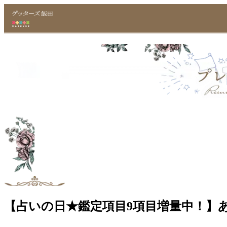
【占いの日★鑑定項目9項目増量中！】