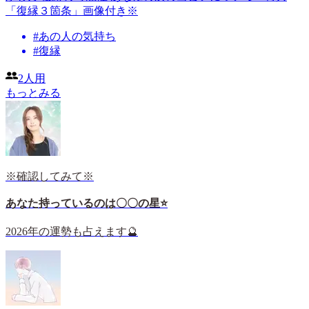
「復縁３箇条」画像付き※
#
あの人の気持ち
#
復縁
2人用
もっとみる
※確認してみて※
あなた持っているのは〇〇の星⭐️
2026年の運勢も占えます🔮