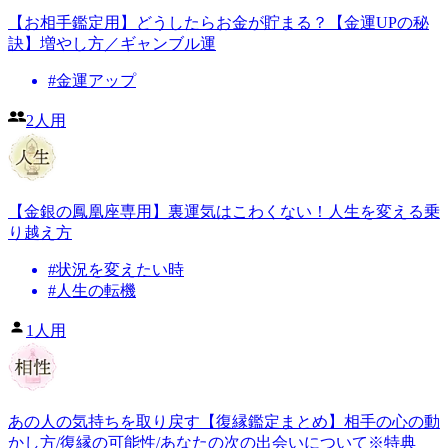
【お相手鑑定用】どうしたらお金が貯まる？【金運UPの秘
訣】増やし方／ギャンブル運
#
金運アップ
2人用
【金銀の鳳凰座専用】裏運気はこわくない！人生を変える乗
り越え方
#
状況を変えたい時
#
人生の転機
1人用
あの人の気持ちを取り戻す【復縁鑑定まとめ】相手の心の動
かし方/復縁の可能性/あなたの次の出会いについて※特典