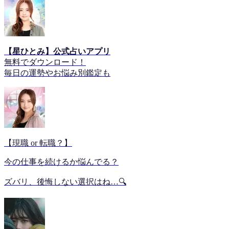
【星ひとみ】公式占いアプリ
無料でダウンロード！
毎日の運勢やお悩み別鑑定も
【現職 or 転職？】
今の仕事を続けるか悩んでる？
ズバリ、後悔しない選択はね…🔍