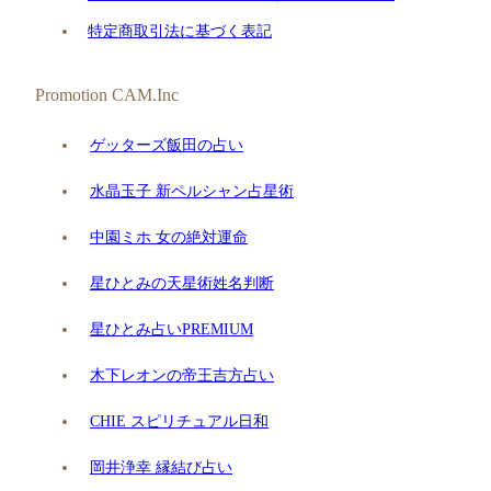
特定商取引法に基づく表記
Promotion CAM.Inc
ゲッターズ飯田の占い
水晶玉子 新ペルシャン占星術
中園ミホ 女の絶対運命
星ひとみの天星術姓名判断
星ひとみ占いPREMIUM
木下レオンの帝王吉方占い
CHIE スピリチュアル日和
岡井浄幸 縁結び占い