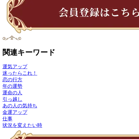
関連キーワード
運気アップ
迷ったらこれ！
恋の行方
年の運勢
運命の人
引っ越し
あの人の気持ち
金運アップ
仕事
状況を変えたい時