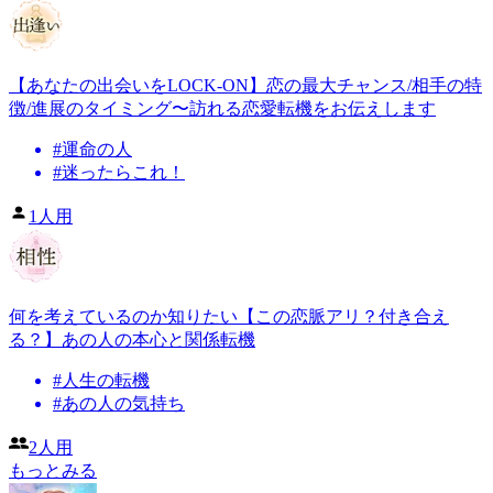
【あなたの出会いをLOCK-ON】恋の最大チャンス/相手の特
徴/進展のタイミング〜訪れる恋愛転機をお伝えします
#
運命の人
#
迷ったらこれ！
1人用
何を考えているのか知りたい【この恋脈アリ？付き合え
る？】あの人の本心と関係転機
#
人生の転機
#
あの人の気持ち
2人用
もっとみる