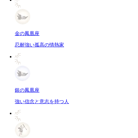
金の鳳凰座
忍耐強い孤高の情熱家
銀の鳳凰座
強い信念と意志を持つ人