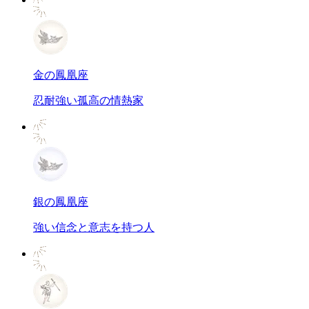
金の鳳凰座
忍耐強い孤高の情熱家
銀の鳳凰座
強い信念と意志を持つ人