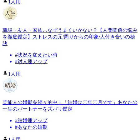
1人用
職場・友人・家族…なぜうまくいかない？【人間関係の悩み
を徹底鑑定】ストレスの元/周りからの印象/人付き合いの秘
訣
#
状況を変えたい時
#
対人運アップ
1人用
芸能人の婚期を続々的中！「結婚は〇年〇月です」あなたの
一生のパートナーをズバリ鑑定
#
結婚運アップ
#
あなたの婚期
1人用