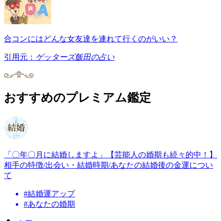
合コンにはどんな女友達を連れて行くのがいい？
引用元：
ゲッターズ飯田の占い
おすすめのプレミアム鑑定
「〇年〇月に結婚しますよ」【芸能人の婚期も続々的中！】
相手の特徴/出会い・結婚時期/あなたの結婚後の金運につい
て
#
結婚運アップ
#
あなたの婚期