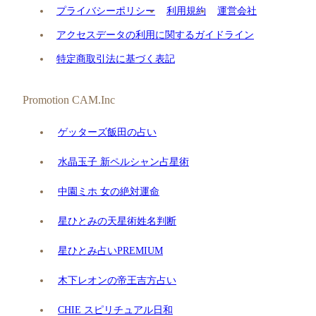
プライバシーポリシー
利用規約
運営会社
アクセスデータの利用に関するガイドライン
特定商取引法に基づく表記
Promotion CAM.Inc
ゲッターズ飯田の占い
水晶玉子 新ペルシャン占星術
中園ミホ 女の絶対運命
星ひとみの天星術姓名判断
星ひとみ占いPREMIUM
木下レオンの帝王吉方占い
CHIE スピリチュアル日和