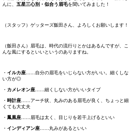
んに、
五星三心別・似合う眉毛
を聞いてみました！
（スタッフ）ゲッターズ飯田さん、よろしくお願いします！
（飯田さん）眉毛は、時代の流行りとかはあるんですが、こ
んな風にするといいというのありますね。
・
イルカ座
……自分の眉毛をいじらない方がいい。細くしな
い方が◎
・
カメレオン座
……細くしない方がいいタイプ
・
時計座
……アーチ状、丸みのある眉毛が良く、ちょっと細
くても大丈夫
・
鳳凰座
……眉毛は太く、目じりを若干上げるといい
・
インディアン座
……丸みがあるといい