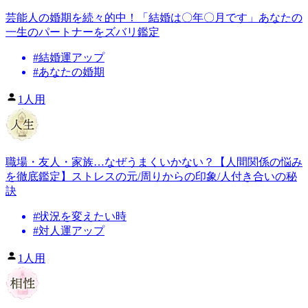
芸能人の婚期を続々的中！「結婚は〇年〇月です」あなたの
一生のパートナーをズバリ鑑定
#
結婚運アップ
#
あなたの婚期
1人用
職場・友人・家族…なぜうまくいかない？【人間関係の悩み
を徹底鑑定】ストレスの元/周りからの印象/人付き合いの秘
訣
#
状況を変えたい時
#
対人運アップ
1人用