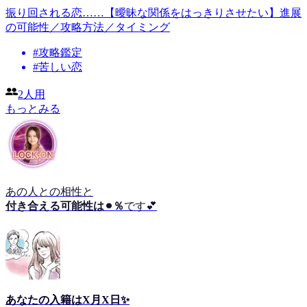
振り回される恋……【曖昧な関係をはっきりさせたい】進展
の可能性／攻略方法／タイミング
#
攻略鑑定
#
苦しい恋
2人用
もっとみる
あの人との相性と
付き合える可能性は⚫︎％
です💕
あなたの入籍はX月X日✨