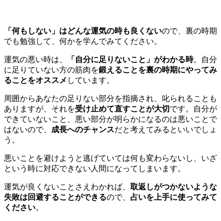
「何もしない」はどんな運気の時も良くない
ので、裏の時期
でも勉強して、何かを学んでみてください。
運気の悪い時は、
「自分に足りないこと」がわかる時
。自分
に足りていない方の筋肉を
鍛えることを裏の時期にやってみ
ることをオススメ
しています。
周囲からあなたの足りない部分を指摘され、叱られることも
ありますが、それを
受け止めて直すことが大切
です。自分が
できていないこと、悪い部分が明らかになるのは悪いことで
はないので、
成長へのチャンス
だと考えてみるといいでしょ
う。
悪いことを避けようと逃げていては何も変わらないし、いざ
という時に対応できない人間になってしまいます。
運気が良くないことさえわかれば、
取返しがつかないような
失敗は回避することができる
ので、
占いを上手に使ってみて
ください
。