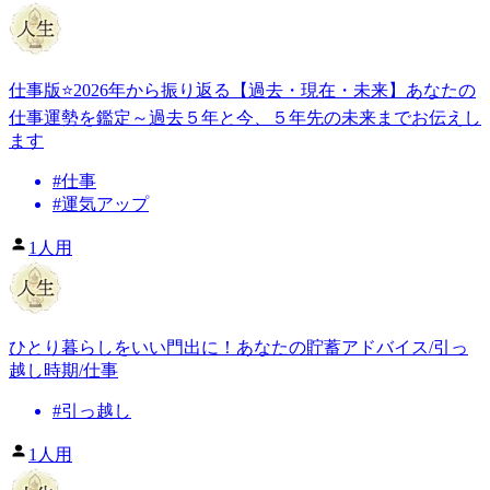
仕事版⭐️2026年から振り返る【過去・現在・未来】あなたの
仕事運勢を鑑定～過去５年と今、５年先の未来までお伝えし
ます
#
仕事
#
運気アップ
1人用
ひとり暮らしをいい門出に！あなたの貯蓄アドバイス/引っ
越し時期/仕事
#
引っ越し
1人用