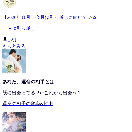
【2026年８月】今月は引っ越しに向いている？
#
引っ越し
1人用
もっとみる
あなた、運命の相手とは
既に出会ってる？orこれから出会う？
運命の相手の容姿&特徴