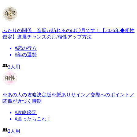
ふたりの関係、進展が訪れるのは◯月です！【2026年◆相性
鑑定】進展チャンスの月/相性アップ方法
#
恋の行方
#
年の運勢
2人用
※あの人の攻略決定版※脈ありサイン／交際へのポイント／
関係が近づく時期
#
攻略鑑定
#
迷ったらこれ！
2人用