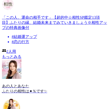
「この人、運命の相手です」【超的中☆相性SP鑑定13項
目】ふたりの縁、結婚未来までみていきましょう※相性アッ
プの特典画像付
#
結婚運アップ
#
恋の行方
2人用
もっとみる
あの人とあなた
ふたりの相性は⚫︎％です✨