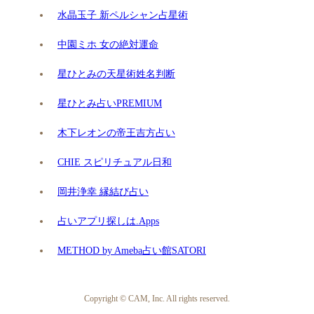
水晶玉子 新ペルシャン占星術
中園ミホ 女の絶対運命
星ひとみの天星術姓名判断
星ひとみ占いPREMIUM
木下レオンの帝王吉方占い
CHIE スピリチュアル日和
岡井浄幸 縁結び占い
占いアプリ探しは.Apps
METHOD by Ameba占い館SATORI
Copyright © CAM, Inc. All rights reserved.