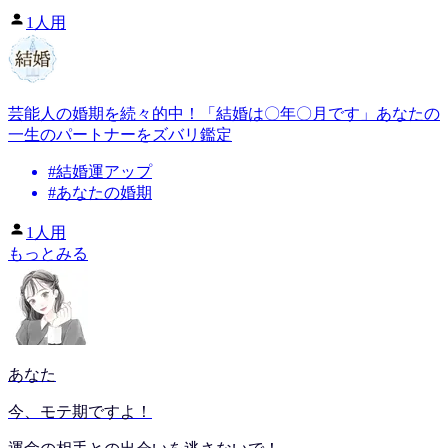
1人用
芸能人の婚期を続々的中！「結婚は〇年〇月です」あなたの
一生のパートナーをズバリ鑑定
#
結婚運アップ
#
あなたの婚期
1人用
もっとみる
あなた
今、モテ期ですよ！