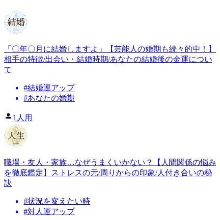
「〇年〇月に結婚しますよ」【芸能人の婚期も続々的中！】
相手の特徴/出会い・結婚時期/あなたの結婚後の金運につい
て
#
結婚運アップ
#
あなたの婚期
1人用
職場・友人・家族…なぜうまくいかない？【人間関係の悩み
を徹底鑑定】ストレスの元/周りからの印象/人付き合いの秘
訣
#
状況を変えたい時
#
対人運アップ