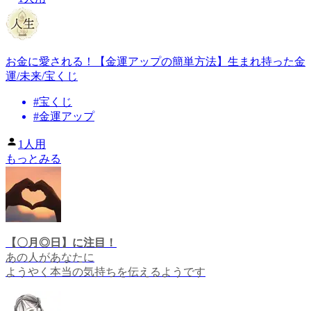
お金に愛される！【金運アップの簡単方法】生まれ持った金
運/未来/宝くじ
#
宝くじ
#
金運アップ
1人用
もっとみる
【〇月◎日】に注目！
あの人があなたに
ようやく本当の気持ちを伝えるようです