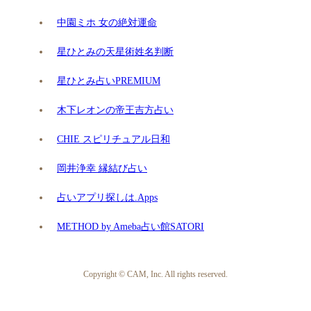
中園ミホ 女の絶対運命
星ひとみの天星術姓名判断
星ひとみ占いPREMIUM
木下レオンの帝王吉方占い
CHIE スピリチュアル日和
岡井浄幸 縁結び占い
占いアプリ探しは.Apps
METHOD by Ameba占い館SATORI
Copyright © CAM, Inc. All rights reserved.