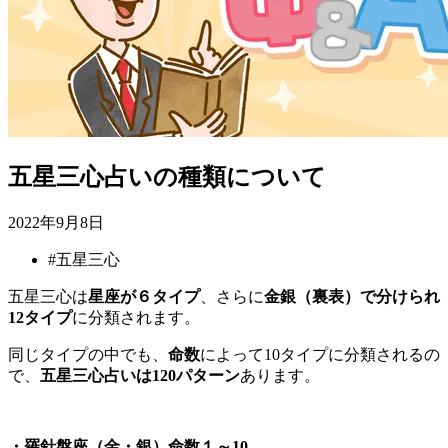
五星三心占いの種類について
2022年9月8日
#
五星三心
五星三心は
星座が６タイプ
、さらに
金銀（裏表）で分けられ
12タイプ
に分類されます。
同じタイプの中でも、
命数
によって10タイプに分類されるの
で、
五星三心占いは120パターン
あります。
・羅針盤座（金・銀）命数１～10