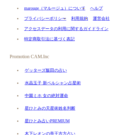
marouge（マルージュ）について
ヘルプ
プライバシーポリシー
利用規約
運営会社
アクセスデータの利用に関するガイドライン
特定商取引法に基づく表記
Promotion CAM.Inc
ゲッターズ飯田の占い
水晶玉子 新ペルシャン占星術
中園ミホ 女の絶対運命
星ひとみの天星術姓名判断
星ひとみ占いPREMIUM
木下レオンの帝王吉方占い