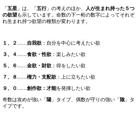
「
五
星
」は、「
五行
」の考えのほか、
人が生まれ持った５つ
の欲望
も示しています。命数の下一桁の数字によってそれぞ
れ生まれ持つ欲望の種類が変わります。
１、２
……
自我欲
：自分を中心に考えたい欲
３、４
……
食欲・性欲
：楽しみたい欲
５、６
……
金欲・財欲
：得をしたい欲
７、８
……
権力・支配欲
：上に立ちたい欲
９、０
……
創作欲：才能
を発揮したい欲
奇数は攻めが強い「
陽
」タイプ、偶数が守りの強い「
陰
」タ
イプです。