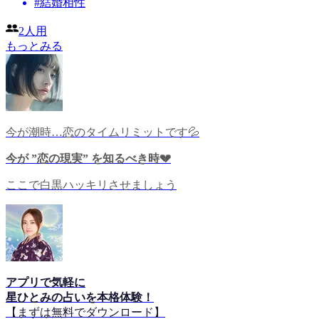
#
結婚相性
2人用
もっとみる
今が潮時…恋のタイムリミットです💦
今が ”恋の現実” を知るべき時💔
ここで白黒ハッキリさせましょう
アプリで気軽に
星ひとみの占いを本格体験！
【まずは無料でダウンロード】