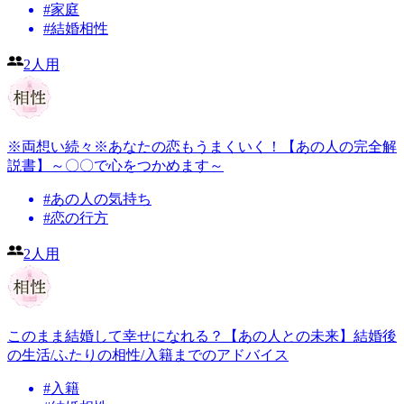
#
家庭
#
結婚相性
2人用
※両想い続々※あなたの恋もうまくいく！【あの人の完全解
説書】～〇〇で心をつかめます～
#
あの人の気持ち
#
恋の行方
2人用
このまま結婚して幸せになれる？【あの人との未来】結婚後
の生活/ふたりの相性/入籍までのアドバイス
#
入籍