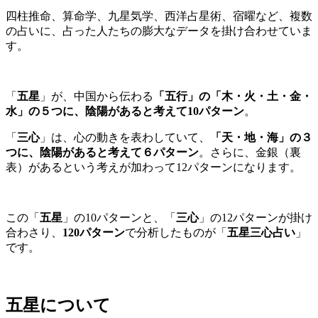
四柱推命、算命学、九星気学、西洋占星術、宿曜など、複数
の占いに、占った人たちの膨大なデータを掛け合わせていま
す。
「
五星
」が、中国から伝わる
「五行」の「木・火・土・金・
水」の５つに、陰陽があると考えて10パターン
。
「
三心
」は、心の動きを表わしていて、
「天・地・海」の３
つに、陰陽があると考えて６パターン
。さらに、金銀（裏
表）があるという考えが加わって12パターンになります。
この「
五星
」の10パターンと、「
三心
」の12パターンが掛け
合わさり、
120パターン
で分析したものが「
五星三心占い
」
です。
五星について