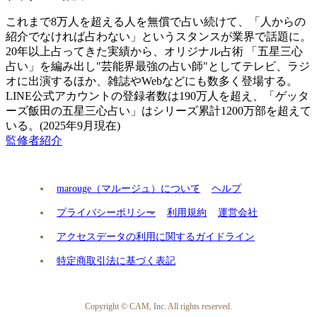
これまで8万人を超える人を無償で占い続けて、「人からの
紹介でなければ占わない」というスタンスが業界で話題に。
20年以上占ってきた実績から、オリジナル占術 「五星三心
占い」を編み出し"芸能界最強の占い師"としてテレビ、ラジ
オに出演するほか、雑誌やWebなどにも数多く登場する。
LINE公式アカウントの登録者数は190万人を超え、「ゲッタ
ーズ飯田の五星三心占い」はシリーズ累計1200万部を超えて
いる。(2025年9月現在)
監修者紹介
marouge（マルージュ）について
ヘルプ
プライバシーポリシー
利用規約
運営会社
アクセスデータの利用に関するガイドライン
特定商取引法に基づく表記
Copyright © CAM, Inc. All rights reserved.