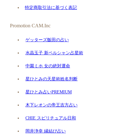
特定商取引法に基づく表記
Promotion CAM.Inc
ゲッターズ飯田の占い
水晶玉子 新ペルシャン占星術
中園ミホ 女の絶対運命
星ひとみの天星術姓名判断
星ひとみ占いPREMIUM
木下レオンの帝王吉方占い
CHIE スピリチュアル日和
岡井浄幸 縁結び占い