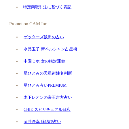
特定商取引法に基づく表記
Promotion CAM.Inc
ゲッターズ飯田の占い
水晶玉子 新ペルシャン占星術
中園ミホ 女の絶対運命
星ひとみの天星術姓名判断
星ひとみ占いPREMIUM
木下レオンの帝王吉方占い
CHIE スピリチュアル日和
岡井浄幸 縁結び占い