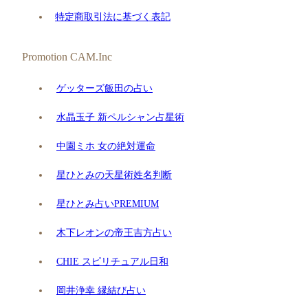
特定商取引法に基づく表記
Promotion CAM.Inc
ゲッターズ飯田の占い
水晶玉子 新ペルシャン占星術
中園ミホ 女の絶対運命
星ひとみの天星術姓名判断
星ひとみ占いPREMIUM
木下レオンの帝王吉方占い
CHIE スピリチュアル日和
岡井浄幸 縁結び占い