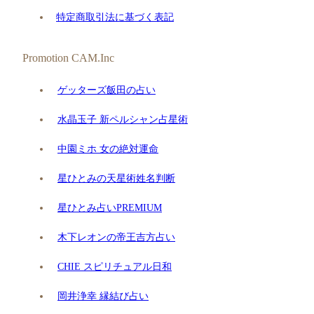
特定商取引法に基づく表記
Promotion CAM.Inc
ゲッターズ飯田の占い
水晶玉子 新ペルシャン占星術
中園ミホ 女の絶対運命
星ひとみの天星術姓名判断
星ひとみ占いPREMIUM
木下レオンの帝王吉方占い
CHIE スピリチュアル日和
岡井浄幸 縁結び占い