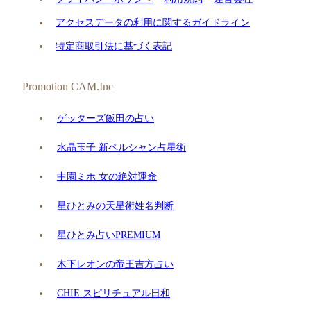
アクセスデータの利用に関するガイドライン
特定商取引法に基づく表記
Promotion CAM.Inc
ゲッターズ飯田の占い
水晶玉子 新ペルシャン占星術
中園ミホ 女の絶対運命
星ひとみの天星術姓名判断
星ひとみ占いPREMIUM
木下レオンの帝王吉方占い
CHIE スピリチュアル日和