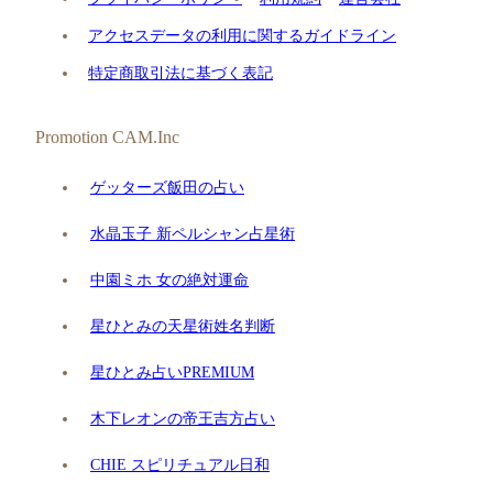
アクセスデータの利用に関するガイドライン
特定商取引法に基づく表記
Promotion CAM.Inc
ゲッターズ飯田の占い
水晶玉子 新ペルシャン占星術
中園ミホ 女の絶対運命
星ひとみの天星術姓名判断
星ひとみ占いPREMIUM
木下レオンの帝王吉方占い
CHIE スピリチュアル日和