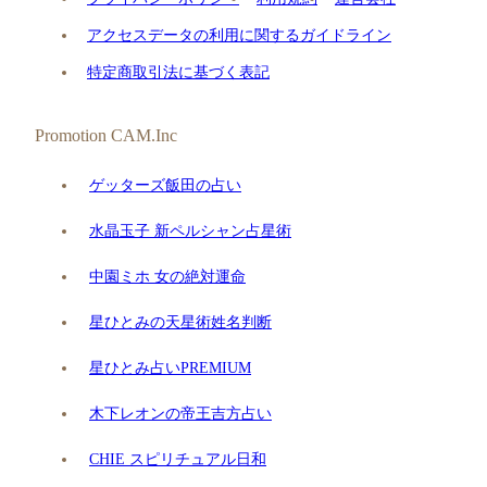
アクセスデータの利用に関するガイドライン
特定商取引法に基づく表記
Promotion CAM.Inc
ゲッターズ飯田の占い
水晶玉子 新ペルシャン占星術
中園ミホ 女の絶対運命
星ひとみの天星術姓名判断
星ひとみ占いPREMIUM
木下レオンの帝王吉方占い
CHIE スピリチュアル日和